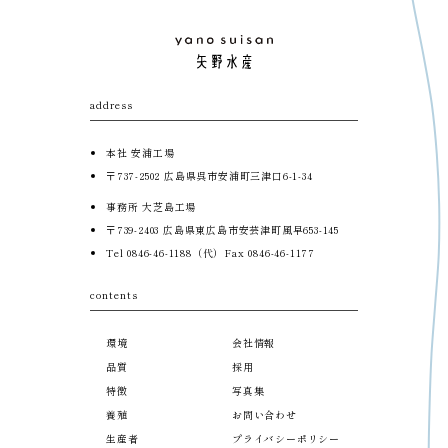
address
本社 安浦工場
〒737-2502
広島県呉市安浦町三津口6-1-34
事務所 大芝島工場
〒739-2403 広島県東広島市安芸津町風早653-145
Tel 0846-46-1188（代）
Fax 0846-46-1177
contents
環境
会社情報
品質
採用
特徴
写真集
養殖
お問い合わせ
生産者
プライバシーポリシー